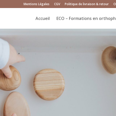
Mentions Légales
CGV
Politique de livraison & retour
O
Accueil
ECO – Formations en orthoph