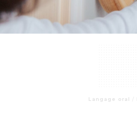
Langage oral
/