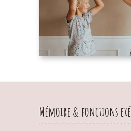
M
émoire & fonctions exé