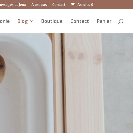
uvrages et Jeux
A propos
Contact
Articles 0
onie
Blog
Boutique
Contact
Panier