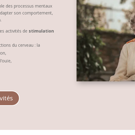
ble des processus mentaux
adapter son comportement,
.
es activités de
stimulation
ctions du cerveau : la
ion,
l’ouïe,
vités