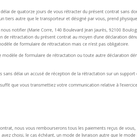
 délai de quatorze jours de vous rétracter du présent contrat sans don
n tiers autre que le transporteur et désigné par vous, prend physiq
z nous notifier (Marie Corre, 140 Boulevard Jean Jaurès, 92100 Boulog
ion de rétractation du présent contrat au moyen d’une déclaration dén
 modèle de formulaire de rétractation mais ce n’est pas obligatoire.
 modèle de formulaire de rétractation ou toute autre déclaration dénu
s sans délai un accusé de réception de la rétractation sur un support d
l suffit que vous transmettiez votre communication relative à l’exercice
contrat, nous vous rembourserons tous les paiements reçus de vous, y c
s avez choisi, le cas échéant, un mode de livraison autre que le mod