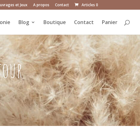
uvrages et Jeux
A propos
Contact
Articles 0
onie
Blog
Boutique
Contact
Panier
tour