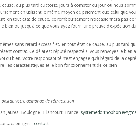
 de cause, au plus tard quatorze jours à compter du jour où nous som
sement en utilisant le même moyen de paiement que celui que vous aur
t; en tout état de cause, ce remboursement n’occasionnera pas de fr
 bien ou jusqu’à ce que vous ayez fourni une preuve d’expédition du 
mêmes sans retard excessif et, en tout état de cause, au plus tard q
sent contrat. Ce délai est réputé respecté si vous renvoyez le bien av
voi du bien. Votre responsabilité n’est engagée qu’à l’égard de la dépr
ure, les caractéristiques et le bon fonctionnement de ce bien.
 postal, votre demande de rétractation
ean Jaurès, Boulogne-Billancourt, France,
systemedorthophonie@gma
contact en ligne :
contact