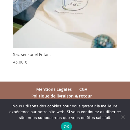
Sac sensoriel Enfant
45,00
€
Mentions Légales
CGV
Politique de livraison & retour
Ouvrages et Jeux
A propos
Contact
Nous utilisons des cookies pour vous garantir la meilleure
expérience sur notre site web. Si vous continuez à utiliser ce
site, nous supposerons que vous en êtes satisfait.
OK
© Système d'Orthophonie 2023