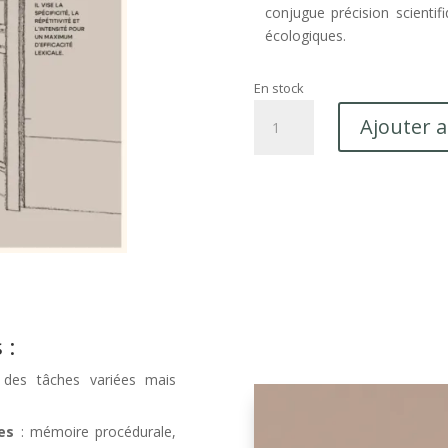
conjugue précision scientif
écologiques.
En stock
quantité
Ajouter 
de
Accès
au
mot
 :
des tâches variées mais
es
: mémoire procédurale,