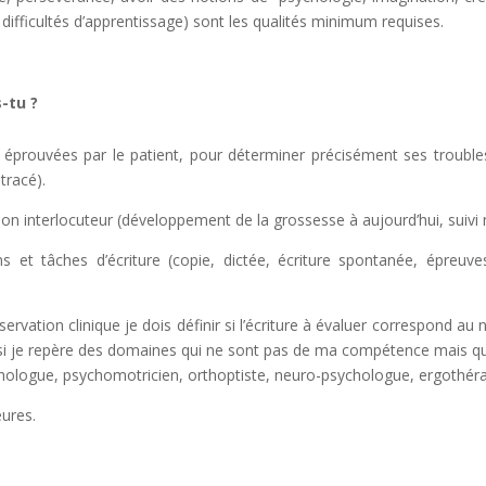
ifficultés d’apprentissage) sont les qualités minimum requises.
-tu ?
éprouvées par le patient, pour déterminer précisément ses trouble
tracé).
mon interlocuteur (développement de la grossesse à aujourd’hui, suivi 
ons et tâches d’écriture (copie, dictée, écriture spontanée, épreu
rvation clinique je dois définir si l’écriture à évaluer correspond au n
si je repère des domaines qui ne sont pas de ma compétence mais qui p
chologue,
psychomotricien, orthoptiste, neuro-psychologue, ergothér
eures.