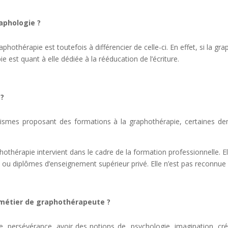
raphologie ?
hothérapie est toutefois à différencier de celle-ci. En effet, si la gra
e est quant à elle dédiée à la rééducation de l’écriture.
 ?
anismes proposant des formations à la graphothérapie, certaines d
hothérapie intervient dans le cadre de la formation professionnelle. El
on ou diplômes d’enseignement supérieur privé. Elle n’est pas reconnue
le métier de graphothérapeute ?
e, persévérance, avoir des notions de psychologie, imagination, créa