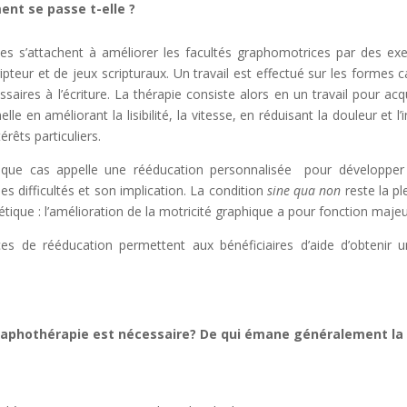
nt se passe t-elle ?
s s’attachent à améliorer les facultés graphomotrices par des exer
ripteur et de jeux scripturaux.
Un travail est effectué sur les formes ca
aires à l’écriture.
La thérapie consiste alors en un travail pour acquér
le en améliorant la lisibilité, la vitesse, en réduisant la douleur et 
érêts particuliers.
haque cas appelle une rééducation personnalisée pour développer
s difficultés et son implication.
La condition
sine qua non
reste la p
étique : l’amélioration de la motricité graphique a pour fonction maje
es de rééducation permettent aux bénéficiaires d’aide d’obtenir 
raphothérapie est nécessaire? De qui émane généralement l