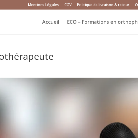
Mentions Légales
CGV
Politique de livraison & retour
O
Accueil
ECO – Formations en orthoph
hothérapeute