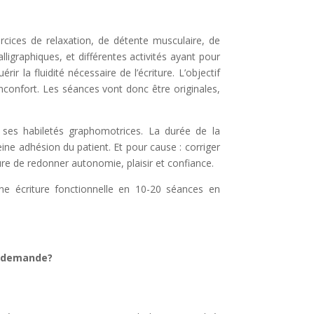
cices de relaxation, de détente musculaire, de
lligraphiques, et différentes activités ayant pour
ir la fluidité nécessaire de l’écriture.
L’objectif
l’inconfort. Les séances vont donc être originales,
 ses habiletés graphomotrices.
La durée de la
leine adhésion du patient. Et pour cause : corriger
ure de redonner autonomie, plaisir et confiance.
une écriture fonctionnelle en 10-20 séances en
a demande?