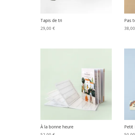
Tapis de tri
Pas 
29,00
€
38,0
À la bonne heure
Petit
52,00
€
50,0