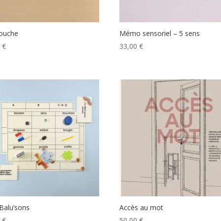
touche
Mémo sensoriel – 5 sens
0
€
33,00
€
 Balu’sons
Accès au mot
0
€
50,00
€