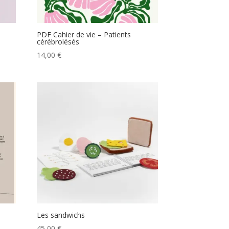
PDF Cahier de vie – Patients
cérébrolésés
14,00
€
Les sandwichs
45,00
€